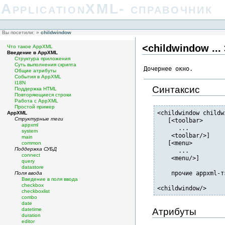
ApplicationXML- справочник
Вы посетили:
»
childwindow
<childwindow ... 
Что такое AppXML
Введение в AppXML
Структура приложения
Суть выполнения скрипта
Дочернее окно.
Общие атрибуты
События в AppXML
I18N
Синтаксис
Поддержка HTML
Повторяющиеся строки
Работа с AppXML
Простой пример
<childwindow childw
AppXML
Структурные теги
   [<toolbar>

appxml
      ...

system
    <toolbar/>]

main
   [<menu>

common
Поддержка СУБД
      ...

connect
    <menu/>]

query
datastore
    прочие appxml-тэ
Поля ввода
Введение в поля ввода
checkbox
<childwindow/>
checkboxlist
combo
date
datetime
Атрибуты
duration
editor