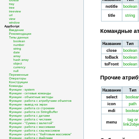
toolbar
tray
notitle
boolean
tree
treeview
title
string
url
view
window
AppScript
Командные ат
Введение
Рекомендации
Типы данных
boolean
Название
Тип
number
string
close
boolean
date
array
toBack
boolean
hash array
object
toFront
boolean
currency
null
Переменные
Прочие атриб
Операторы
Конструкции
Команды
Функции - system
Название
Тип
Функции - сетевые команды
select
boolea
Функции - объектные методы
Функции - работа с атрибутами объектов
icon
path
Функции - вывод на экран
Функции - работа со строками
mdi
boolea
Функции - работа со StringBuffer
Функции - работа с датами
tag or
Функции - работа с числами
menu
Функции - "Сумма с валютой"
link2obje
Функции - работа с массивами
Функции - работа с хэш-массивом
Функции - работа с "байтовым массивом"
Функции - работа с файлами