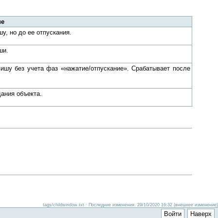
ие
у, но до ее отпускания.
ши.
ишу без учета фаз «нажатие/отпускание». Срабатывает после
ания объекта.
tags/childwindow.txt · Последние изменения: 29/10/2020 16:32 (внешнее изменение)