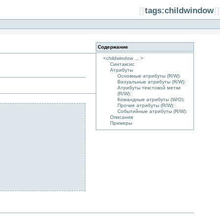
[[
tags:childwindow
]]
Содержание
<childwindow ... >
Синтаксис
Атрибуты
Основные атрибуты (R/W):
Визуальные атрибуты (R/W):
Атрибуты текстовой метки
(R/W):
Командные атрибуты (W/O):
Прочие атрибуты (R/W):
Событийные атрибуты (R/W):
Описание
Примеры