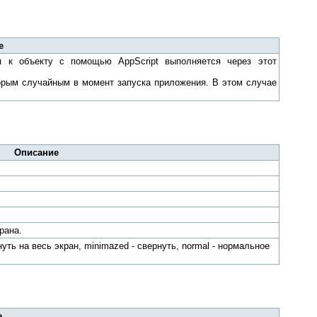
е
п к объекту с помощью AppScript выполняется через этот
оторым случайным в момент запуска приложения. В этом случае
Описание
рана.
уть на весь экран, minimazed - свернуть, normal - нормальное
е