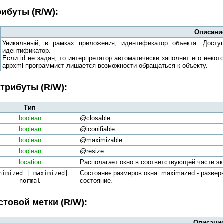
ибуты (R/W):
Описани
Уникальный, в рамках приложения, идентификатор объекта. Досту
идентификатор.
Если id не задан, то интерпретатор автоматически заполнит его нек
appxml-программист лишается возможности обращаться к объекту.
трибуты (R/W):
Тип
boolean
@closable
boolean
@iconifiable
boolean
@maximizable
boolean
@resize
location
Располагает окно в соответствующей части эк
nimized | maximized|
Состояние размеров окна. maximazed - разверн
normal
состояние.
стовой метки (R/W):
Описани