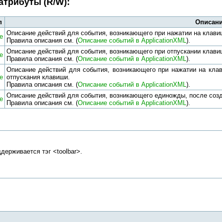
трибуты (R/W):
п
Описан
Описание действий для события, возникающего при нажатии на клавиш
e
Правила описания см. (
Описание событий в ApplicationXML
).
Описание действий для события, возникающего при отпускании клави
e
Правила описания см. (
Описание событий в ApplicationXML
).
Описание действий для события, возникающего при нажатии на клав
e
отпускания клавиши.
Правила описания см. (
Описание событий в ApplicationXML
).
Описание действий для события, возникающего единожды, после созд
e
Правила описания см. (
Описание событий в ApplicationXML
).
держивается тэг <toolbar>.