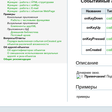
Событийные а
Функции - работа с HTML-структурами
Функции - работа с xmlRpc
Функции - работа с E-mail
Название
Ти
Функции - работа с объектом WebPage
Примеры
Консольные приложения
onKeyDown
cod
Работа с числовыми функциями
Визуальные приложения
Компоненты appXML
onKeyUp
cod
Приложения с БД
Домашняя библиотека
Почтовый архив
Вопросы/Ответы
onKeyPressed
cod
Порядок выполнения события onCreated для
объектов различной вложенности
Об appxml-объектах
onCreated
cod
Об идентификаторах объектов
О смешанном использовании визуальных
appxml- и java-объектов
Общие рекомендации
Описание
Дочернее окно.
Примечание!
Под
Примеры
примеры