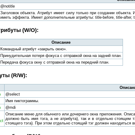
@notitle
Заголовок объекта. Атрибут имеет силу только при создании объекта. 
иметь эффекта. Имеет дополнительные атрибуты: title-before, title-after, tit
рибуты (W/O):
Описание
Командный атрибут «закрыть окно».
Принудительная потеря фокуса с отправкой окна на задний план.
Передача фокуса окну с отправкой окна на передний план.
уты (R/W):
Описан
n
@select
Имя пиктограммы.
n
@mdi
Описание меню для обычного или дочернего окна приложения. Описан
должно быть имя тэга, а не атрибута), так и в отдельно стоящем т
ct
стоящего тэга). При этом отдельно стоящий тэг должен находиться 