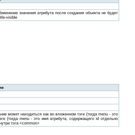
Изменение значения атрибута после создания объекта не будет
le-visible
ие
ие может находиться как во вложенном тэге (тогда menu - это
эге (тогда menu - это имя атрибута, содержащего id отдельно
внутри тэга <common>