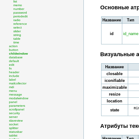
list
memo
Основные атр
number
password
periodedit
Название
Тип
radio
reference
select
slider
id
id_name
string
table
time
action
button
Визуальные а
childwindow
database
default
edit
Название
fn
header
closable
include
label
iconifiable
mailcollector
maximizable
mdi
menu
resize
message
modalwindow
location
panel
parameters
mi
scrollpanel
state
security
server
slaveview
socket
Атрибуты тек
splitter
statusbar
tablist
Название
Тип