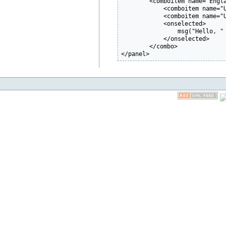
        <comboitem name="Engla
	    <comboitem name="USA"/>

	    <comboitem name="Ukraine"/>

	    <onselected>

	        msg("Hello, " + this.value + "!");

	    </onselected>

	</combo>

</panel>