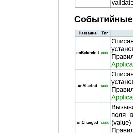
vaildate
Событийные 
Название
Тип
Описан
установ
onBeforeInit
code
Прави
Applic
Описан
установ
onAfterInit
code
Прави
Applic
Вызыва
поля 
(value
onChanged
code
Прави