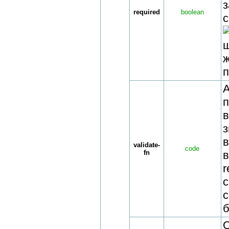
required
boolean
с
ш
ж
п
з
в
validate-
code
fn
r
с
б