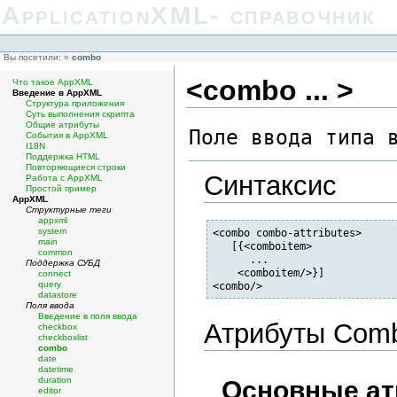
ApplicationXML- справочник
Вы посетили:
»
combo
<combo ... >
Что такое AppXML
Введение в AppXML
Структура приложения
Суть выполнения скрипта
Общие атрибуты
Поле ввода типа 
События в AppXML
I18N
Поддержка HTML
Повторяющиеся строки
Синтаксис
Работа с AppXML
Простой пример
AppXML
Структурные теги
appxml
system
<combo combo-attributes>

main
   [{<comboitem>

common
      ...

Поддержка СУБД
    <comboitem/>}]

connect
query
<combo/>
datastore
Поля ввода
Введение в поля ввода
Атрибуты Com
checkbox
checkboxlist
combo
date
datetime
duration
Основные ат
editor