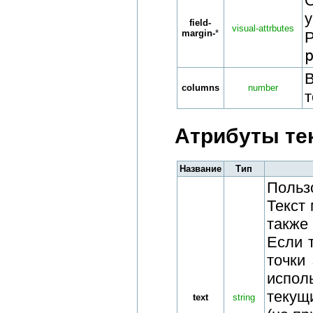
у
field-
visual-attrbutes
margin-
*
В
columns
number
т
Атрибуты тек
Название
Тип
Пользо
Текст 
также
Если т
точки
испол
текущ
text
string