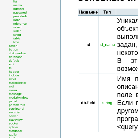
list
memo
number
Название
Тип
password
periodedit
Уника
radio
reference
объек
select
slider
выпол
string
table
time
задан,
id
id_name
action
button
некот
childwindow
database
В эт
default
edit
возмож
fn
header
include
Имя 
label
mailcollector
описа
mdi
menu
поле 
message
modalwindow
Если 
panel
db-field
string
parameters
scrollpanel
друго
security
server
прогр
slaveview
socket
<query
splitter
statusbar
tablist