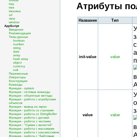
toolbar
Атрибуты пол
tray
tree
treeview
url
view
Название
Тип
window
AppScript
У
Введение
Рекомендации
з
Типы данных
boolean
с
number
string
а
date
array
init-value
value
п
hash array
object
currency
null
Переменные
Операторы
Конструкции
А
Команды
Функции - system
Функции - сетевые команды
Функции - объектные методы
Функции - работа с атрибутами
о
объектов
Функции - вывод на экран
з
Функции - работа со строками
Функции - работа со StringBuffer
value
value
Функции - работа с датами
Функции - работа с числами
Функции - "Сумма с валютой"
Функции - работа с массивами
Функции - работа с хэш-массивом
А
Функции - работа с "байтовым