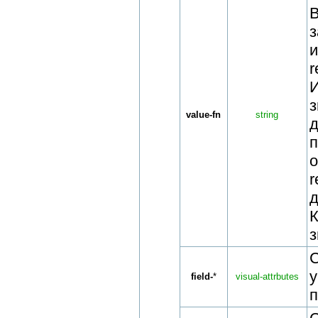
r
И
value-fn
string
д
r
д
з
field-
*
visual-attrbutes
п