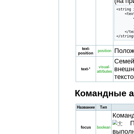
(на пр
<string 
    <text
	<![CDATA[

        
	]]>

    </tex
</string
text-
Полож
position
position
Семей
visual-
внешн
text-
*
attrbutes
тексто
Командные а
Название
Тип
Команд
По
focus
boolean
выполн