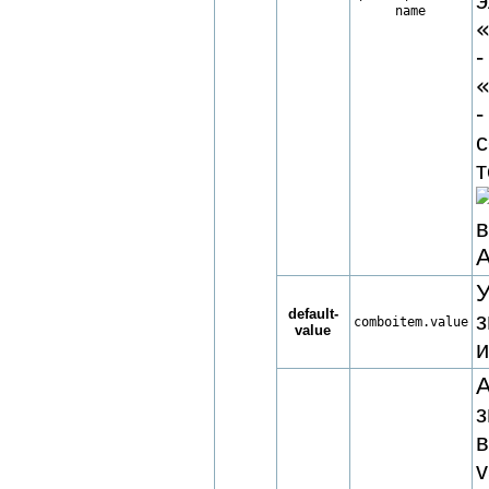
name
т
А
default-
з
comboitem.value
value
и
з
в