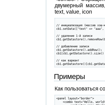
двумерный массив
text, value, icon
// инициализация (массив хэш-м
cb1.setData(["text" => "aaa",
// удаление 1-й записи

cb1.getDatastore().removeRow(0
// добавление записи

cb1.getDatastore().addRow();

cb1[cb1.getDatastore().size() 
// как вариант

cb1.getDatastore()[cb1.getDat
Примеры
Как пользоваться с
<panel layout="border">

    <combo text="Hello, world!