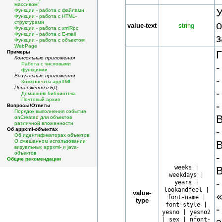
массивом"
Функции - работа с файлами
Функции - работа с HTML-
структурами
о
value-text
string
Функции - работа с xmlRpc
Функции - работа с E-mail
з
Функции - работа с объектом
WebPage
Г
Примеры
Консольные приложения
Работа с числовыми
функциями
Визуальные приложения
Компоненты appXML
Приложения с БД
Домашняя библиотека
Почтовый архив
Вопросы/Ответы
Порядок выполнения события
В
onCreated для объектов
различной вложенности
Об appxml-объектах
Об идентификаторах объектов
О смешанном использовании
В
визуальных appxml- и java-
объектов
Общие рекомендации
weeks |
В
weekdays |
years |
lookandfeel |
value-
font-name |
type
font-style |
yesno | yesno2
| sex | nfont-