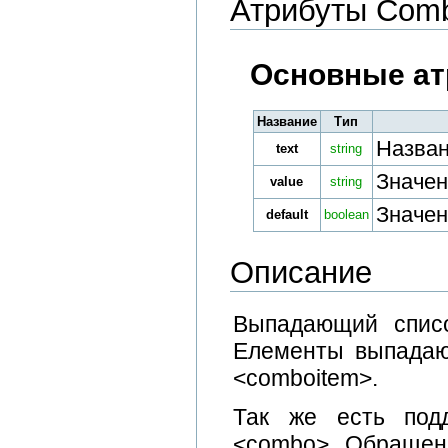
Атрибуты Com
Основные ат
Название
Тип
Назва
text
string
Значен
value
string
Значен
default
boolean
Описание
Выпадающий списо
Елементы выпадаю
<comboitem>.
Так же есть под
<combo>. Обращени