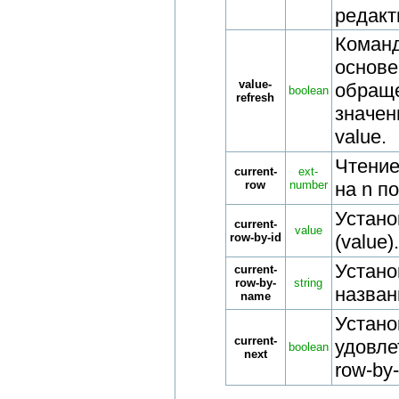
редакт
Коман
основе
value-
обраще
boolean
refresh
значен
value.
Чтение
current-
ext-
row
number
на n п
Устан
current-
value
row-by-id
(value).
Устано
current-
row-by-
string
названи
name
Уста
current-
удовл
boolean
next
row-by