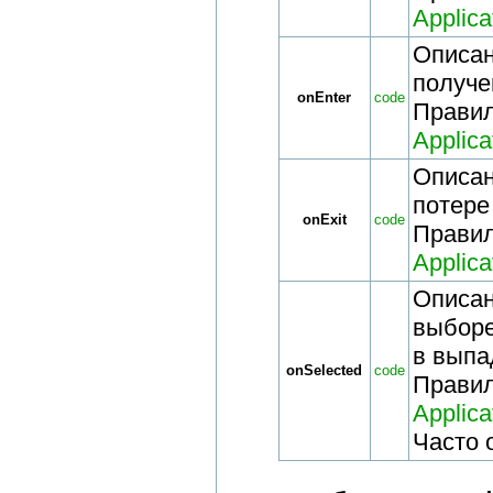
Applic
Описан
получе
onEnter
code
Прави
Applic
Описан
потере
onExit
code
Прави
Applic
Описан
выборе
в выпа
onSelected
code
Прави
Applic
Часто 