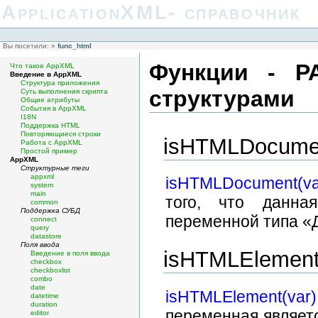
ApplicationXML- справочник
Вы посетили:
»
func_html
Функции - Р
Что такое AppXML
Введение в AppXML
Структура приложения
структурами
Суть выполнения скрипта
Общие атрибуты
События в AppXML
I18N
Поддержка HTML
Повторяющиеся строки
isHTMLDocume
Работа с AppXML
Простой пример
AppXML
Структурные теги
appxml
isHTMLDocument(va
system
main
того, что данна
common
Поддержка СУБД
переменной типа «
connect
query
datastore
Поля ввода
isHTMLElemen
Введение в поля ввода
checkbox
checkboxlist
combo
date
isHTMLElement(var)
datetime
duration
переменная являетс
editor