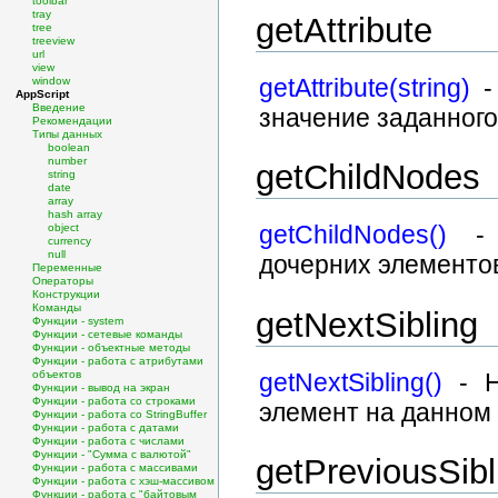
toolbar
tray
getAttribute
tree
treeview
url
view
getAttribute(string)
-
window
AppScript
Введение
значение заданного
Рекомендации
Типы данных
boolean
number
getChildNodes
string
date
array
hash array
getChildNodes()
- H
object
currency
null
дочерних элементов 
Переменные
Операторы
Конструкции
Команды
getNextSibling
Функции - system
Функции - сетевые команды
Функции - объектные методы
Функции - работа с атрибутами
объектов
getNextSibling()
- H
Функции - вывод на экран
Функции - работа со строками
элемент на данном у
Функции - работа со StringBuffer
Функции - работа с датами
Функции - работа с числами
Функции - "Сумма с валютой"
getPreviousSibl
Функции - работа с массивами
Функции - работа с хэш-массивом
Функции - работа с "байтовым