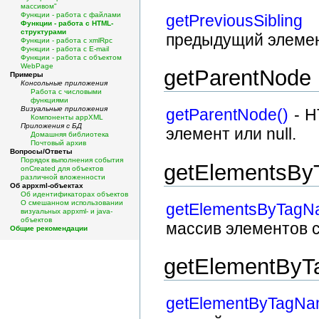
массивом"
Функции - работа с файлами
getPreviousSibling
-
Функции - работа с HTML-
структурами
предыдущий элемент
Функции - работа с xmlRpc
Функции - работа с E-mail
Функции - работа с объектом
WebPage
getParentNode
Примеры
Консольные приложения
Работа с числовыми
функциями
Визуальные приложения
getParentNode()
- H
Компоненты appXML
Приложения с БД
элемент или null.
Домашняя библиотека
Почтовый архив
Вопросы/Ответы
Порядок выполнения события
getElementsB
onCreated для объектов
различной вложенности
Об appxml-объектах
Об идентификаторах объектов
О смешанном использовании
getElementsByTagNa
визуальных appxml- и java-
объектов
массив элементов с
Общие рекомендации
getElementBy
getElementByTagNam