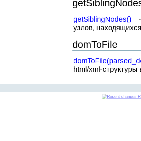
getSiblingNode
getSiblingNodes()
- 
узлов, находящихся
domToFile
domToFile(parsed_d
html/xml-структуры