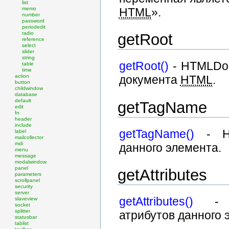
list
HTML
».
memo
number
password
periodedit
radio
getRoot
reference
select
slider
string
getRoot()
- HTMLDoc
table
time
action
документа
HTML
.
button
childwindow
database
default
getTagName
edit
fn
header
include
getTagName()
- HT
label
mailcollector
mdi
данного элемента.
menu
message
modalwindow
panel
getAttributes
parameters
scrollpanel
security
server
getAttributes()
- HT
slaveview
socket
splitter
атрибутов данного 
statusbar
tablist