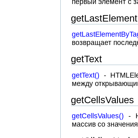
первый элемент с з
getLastElemen
getLastElementByTa
возвращает послед
getText
getText()
- HTMLEle
между открывающим
getCellsValues
getCellsValues()
- H
массив со значени