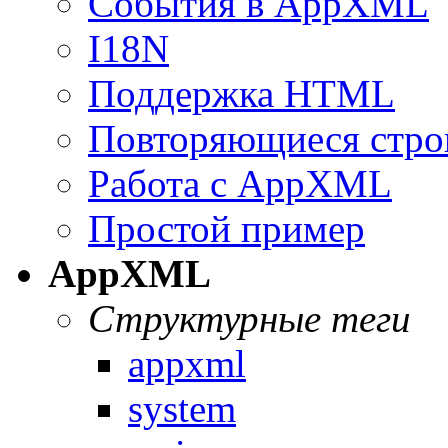
События в AppXML
I18N
Поддержка HTML
Повторяющиеся стро
Работа с AppXML
Простой пример
AppXML
Структурные теги
appxml
system