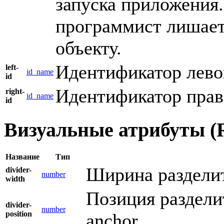
запуска приложения.
программист лишает
объекту.
Идентификатор лево
left-
id_name
id
Идентификатор прав
right-
id_name
id
Визуальные атрибуты (
Название
Тип
Ширина разделит
divider-
number
width
Позиция разделит
divider-
number
position
anchor.