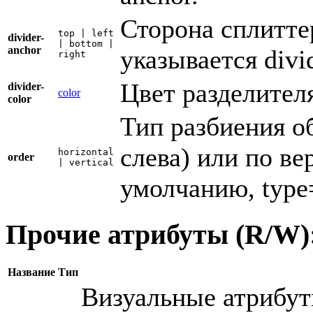
Сторона сплитте
top | left
divider-
| bottom |
anchor
указывается divid
right
Цвет разделител
divider-
color
color
Тип разбиения об
слева) или по ве
horizontal
order
| vertical
умолчанию, type
Прочие атрибуты (R/W)
Название
Тип
Визуальные атрибут