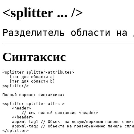
<splitter ... />
Разделитель области на 
Синтаксис
<splitter splitter-attributes>

   [тэг для области a]

   [тэг для области b]

<splitter/>

Полный вариант синтаксиса:

<splitter splitter-attrs >

    <header>

	// см. полный синтаксис <header>

    </header>

    appxml-tag1	// Объект на левую/верхнюю панель сплиттера.

    appxml-tag2	// Объекта на правую/нижнюю панель сплиттера.

</splitter>