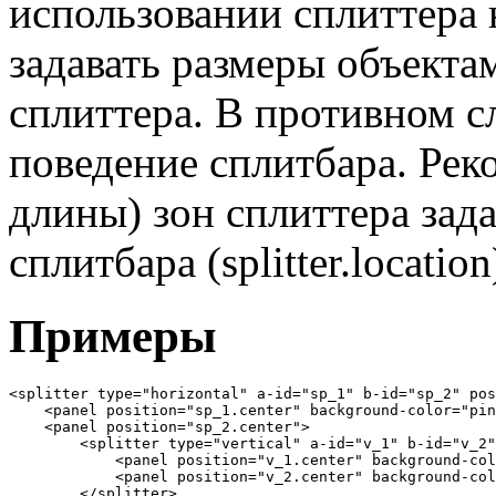
использовании сплиттера 
задавать размеры объекта
сплиттера. В противном с
поведение сплитбара. Ре
длины) зон сплиттера зад
сплитбара (splitter.location
Примеры
<splitter type="horizontal" a-id="sp_1" b-id="sp_2" pos
    <panel position="sp_1.center" background-color="pin
    <panel position="sp_2.center">

        <splitter type="vertical" a-id="v_1" b-id="v_2"
            <panel position="v_1.center" background-col
            <panel position="v_2.center" background-col
        </splitter>
