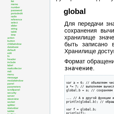
list
memo
number
global
password
periodedit
radio
reference
Для передачи зн
select
slider
string
сохранения вычи
table
time
хранилище знач
action
button
быть записано 
childwindow
database
Хранилище доступ
default
edit
fn
header
Формат обращени
include
label
значение
.
mailcollector
mdi
menu
message
modalwindow
var a = 6; // объявляем чис
panel
a *= 7;	// выполняем вычисления

parameters
global.b = a; // сохраняем 
scrollpanel
security
server
... // А в другой функции и
slaveview
println(global.b); // обращ
socket
splitter
statusbar
var f = global.b;

tablist
println(f);