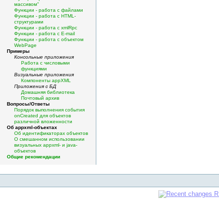
массивом"
Функции - работа с файлами
Функции - работа с HTML-
структурами
Функции - работа с xmlRpc
Функции - работа с E-mail
Функции - работа с объектом
WebPage
Примеры
Консольные приложения
Работа с числовыми
функциями
Визуальные приложения
Компоненты appXML
Приложения с БД
Домашняя библиотека
Почтовый архив
Вопросы/Ответы
Порядок выполнения события
onCreated для объектов
различной вложенности
Об appxml-объектах
Об идентификаторах объектов
О смешанном использовании
визуальных appxml- и java-
объектов
Общие рекомендации