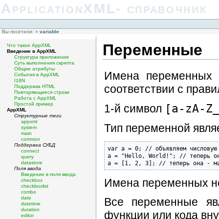
ApplicationXML- справочник
Вы посетили:
»
variable
Переменные
Что такое AppXML
Введение в AppXML
Структура приложения
Суть выполнения скрипта
Общие атрибуты
Имена переменных 
События в AppXML
I18N
соответствии с прави
Поддержка HTML
Повторяющиеся строки
Работа с AppXML
Простой пример
1-й символ
[a-zA-Z
AppXML
Структурные теги
appxml
Тип переменной явля
system
main
common
Поддержка СУБД
var a = 0; // объявляем числовую 
connect
a = "Hello, World!"; // теперь он
query
a = [1, 2, 3]; // теперь она - м
datastore
Поля ввода
Введение в поля ввода
Имена переменных не
checkbox
checkboxlist
combo
date
Все переменные яв
datetime
duration
функции или кода вну
editor