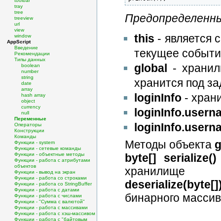
toolbar
tray
tree
Предопределенны
treeview
url
view
this
- является 
window
AppScript
Введение
текущее событи
Рекомендации
Типы данных
global
- хранил
boolean
number
string
хранится под з
date
array
loginInfo
- хран
hash array
object
currency
loginInfo.usern
null
Переменные
loginInfo.usern
Операторы
Конструкции
Команды
Методы объекта
g
Функции - system
Функции - сетевые команды
byte[] serialize()
Функции - объектные методы
Функции - работа с атрибутами
объектов
хранилище
Функции - вывод на экран
Функции - работа со строками
deserialize(byte[]
Функции - работа со StringBuffer
Функции - работа с датами
бинарного масси
Функции - работа с числами
Функции - "Сумма с валютой"
Функции - работа с массивами
Функции - работа с хэш-массивом
Функции - работа с "байтовым