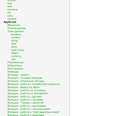
toolbar
tray
tree
treeview
url
view
window
AppScript
Введение
Рекомендации
Типы данных
boolean
number
string
date
array
hash array
object
currency
null
Переменные
Операторы
Конструкции
Команды
Функции - system
Функции - сетевые команды
Функции - объектные методы
Функции - работа с атрибутами объектов
Функции - вывод на экран
Функции - работа со строками
Функции - работа со StringBuffer
Функции - работа с датами
Функции - работа с числами
Функции - "Сумма с валютой"
Функции - работа с массивами
Функции - работа с хэш-массивом
Функции - работа с "байтовым массивом"
Функции - работа с файлами