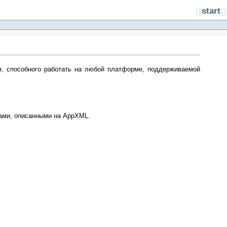
[[
start
]]
я, способного работать на любой платформе, поддерживаемой
тами, описанными на AppXML.