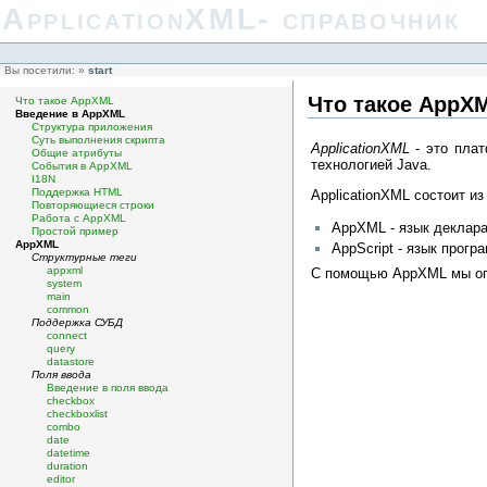
ApplicationXML- справочник
Вы посетили:
»
start
Что такое AppX
Что такое AppXML
Введение в AppXML
Структура приложения
Суть выполнения скрипта
ApplicationXML
- это плат
Общие атрибуты
технологией Java.
События в AppXML
I18N
Поддержка HTML
ApplicationXML состоит из
Повторяющиеся строки
Работа с AppXML
AppXML - язык деклара
Простой пример
AppXML
AppScript - язык прог
Структурные теги
appxml
С помощью AppXML мы опи
system
main
common
Поддержка СУБД
connect
query
datastore
Поля ввода
Введение в поля ввода
checkbox
checkboxlist
combo
date
datetime
duration
editor