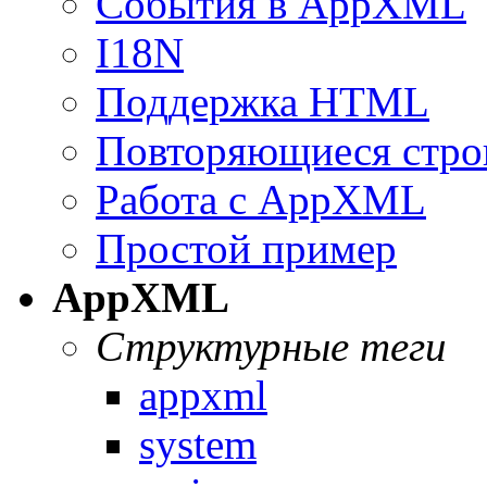
События в AppXML
I18N
Поддержка HTML
Повторяющиеся стро
Работа с AppXML
Простой пример
AppXML
Структурные теги
appxml
system