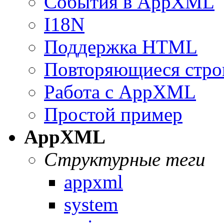
События в AppXML
I18N
Поддержка HTML
Повторяющиеся стро
Работа с AppXML
Простой пример
AppXML
Структурные теги
appxml
system