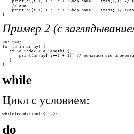
    println((i++) + '. ' + 'Shop name' + item[1]); // в
    // или 

    println((i++) + '. ' + 'Shop name' + item); // выво
} 
Пример 2 (с заглядывание
var i=0; 

for (a in array) { 

   if (a.index < a.length) { 

       print(array[(i++) + 1]) // печатаем все элементы
   }

}
while
Цикл с условием:
while(condition) {...}; 
do