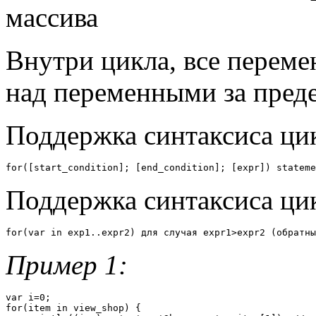
массива
Внутри цикла, все перем
над переменными за преде
Поддержка синтаксиса ци
for([start_condition]; [end_condition]; [expr]) stateme
Поддержка синтаксиса ци
for(var in exp1..expr2) для случая expr1>expr2 (обратны
Пример 1:
var i=0; 

for(item in view_shop) { 
