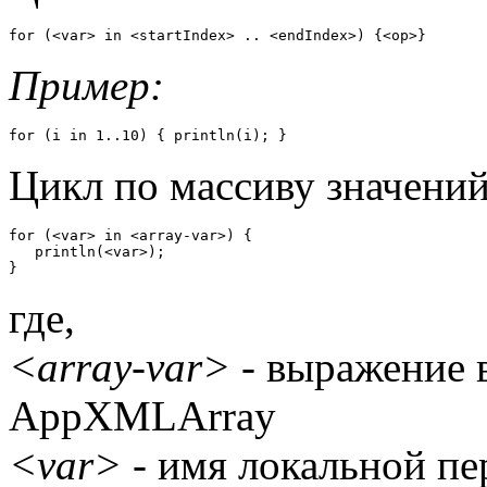
for (<var> in <startIndex> .. <endIndex>) {<op>} 
Пример:
for (i in 1..10) { println(i); } 
Цикл по массиву значений
for (<var> in <array-var>) { 

   println(<var>); 

} 
где,
<array-var>
- выражение 
AppXMLArray
<var>
- имя локальной п