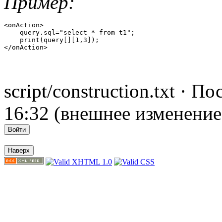
Пример:
<onAction>

    query.sql="select * from t1";

    print(query[][1,3]);

</onAction>
script/construction.txt · 
16:32 (внешнее изменение