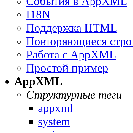
События в AppXML
I18N
Поддержка HTML
Повторяющиеся стро
Работа с AppXML
Простой пример
AppXML
Структурные теги
appxml
system