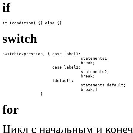
if
if (condition) {} else {}
switch
switch(expression) { case label1: 

                                 statements1;

                                 break;

                     case label2:

                                 statements2;

                                 break;

                     [default: 

                                 statements_default;

                                 break;]

                } 
for
Цикл с начальным и коне